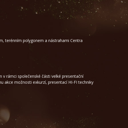
tem, terénním polygonem a nástrahami Centra
 v rámci společenské části velké presentační
běhu akce možnosti exkurzí, presentací HI-FI techniky