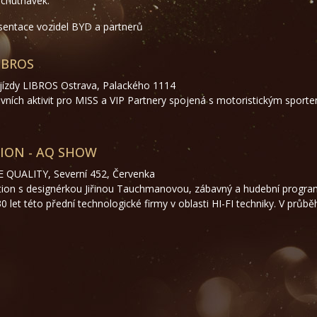
chutnávek.
sentace vozidel BYD a partnerů
IBROS
jízdy LIBROS Ostrava, Palackého 1114
vních aktivit pro MISS a VIP Partnery spojená s motoristickým spor
TION - AQ SHOW
 QUALITY, Severní 452, Červenka
tion s designérkou Jiřinou Tauchmanovou, zábavný a hudební program
 30 let této přední technologické firmy v oblasti HI-FI techniky. V prů