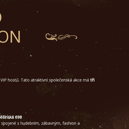
D
ION
 VIP hostů. Tato atraktivní společenská akce má
tři
ěšínská 698
a, spojené s hudebním, zábavným, fashion a