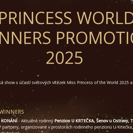
PRINCESS WORL
NNERS PROMOT
2025
ká show s účastí světových vítězek Miss Princess of the World 2025 a
E WINNERS
A KONÁNÍ
- Aktuálně rodinný
Penzion U KRTEČKA, Šenov u Ostravy, T
IP partnery, organizované v prostorách rodinného penzionu U Krtečk