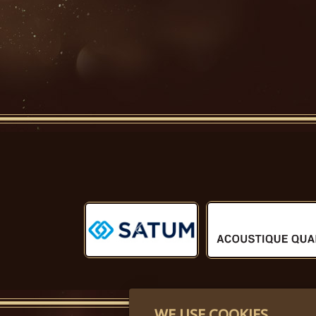
Předchozí
WE USE COOKIES