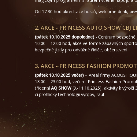
magickým programem s rautem včetně nápojů a o
Od 17:30 hod akreditace hostů, welcome drink, pre
2. AKCE - PRINCESS AUTO SHOW CBJ L
(pátek 10.10.2025 dopoledne)
- Centrum bezpečné 
10:00 – 12:00 hod, akce ve formě zábavných sporto
bezpečné jízdy pro odvážné řidiče, občerstvení
3. AKCE - PRINCESS FASHION PROMO
(pátek 10.10.2025 večer)
– Areál firmy ACOUSTIQUE
18:00 – 23:00 hod, večerní Princess Fashion Promo
třídenní
AQ SHOW
(9.-11.10.2025), aktivity k výročí
či prohlídky technologií výroby, raut.