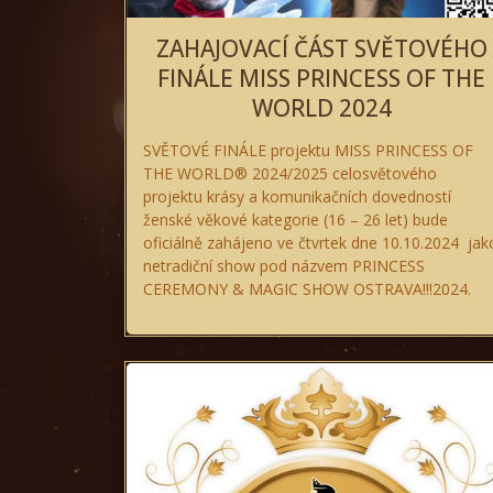
ZAHAJOVACÍ ČÁST SVĚTOVÉHO
FINÁLE MISS PRINCESS OF THE
WORLD 2024
SVĚTOVÉ FINÁLE projektu MISS PRINCESS OF
THE WORLD® 2024/2025 celosvětového
projektu krásy a komunikačních dovedností
ženské věkové kategorie (16 – 26 let) bude
oficiálně zahájeno ve čtvrtek dne 10.10.2024 jak
netradiční show pod názvem PRINCESS
CEREMONY & MAGIC SHOW OSTRAVA!!!2024.