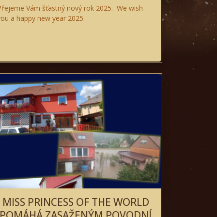
Přejeme Vám šťastný nový rok 2025. We wish
you a happy new year 2025.
MISS PRINCESS OF THE WORLD
POMÁHÁ ZASAŽENÝM POVODNÍ