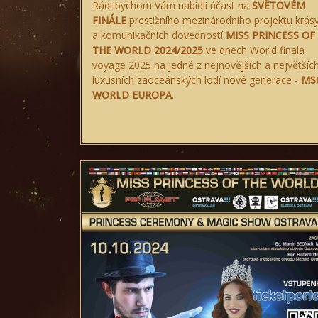
Rádi bychom Vám nabídli účast na
SVĚTOVÉM
FINÁLE
prestižního mezinárodního projektu krás
a komunikačních dovedností
MISS PRINCESS OF
THE WORLD 2024/2025
ve dnech World finala
voyage 2025 na jedné z nejnovějších a největšíc
luxusních zaoceánských lodí nové generace -
MS
WORLD EUROPA
.