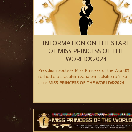
INFORMATION ON THE START
OF MISS PRINCESS OF THE
WORLD®2024
Presidium soutěže Miss Princess of the World®
rozhodlo o aktuálním zahájení dalšího ročníku
akce
MISS PRINCESS OF THE WORLD®2024