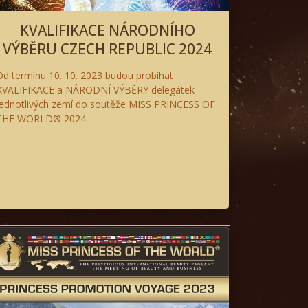
KVALIFIKACE NÁRODNÍHO
VÝBĚRU CZECH REPUBLIC 2024
Od termínu
10. 10. 2023 budou probíhat
KVALIFIKACE a NÁRODNÍ VÝBĚRY delegátek
jednotlivých zemí do soutěže MISS PRINCESS OF
THE WORLD® 2024.