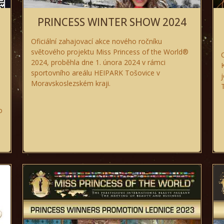
PRINCESS WINTER SHOW 2024
Oficiální zahajovací akce nového ročníku
světového projektu Miss Princess of the World®
2024, proběhla dne 1. února 2024 v rámci
sportovního areálu HEIPARK Tošovice v
Moravskoslezském kraji.
o