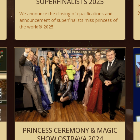
SUPERFINALISTS 2025
We announce the closing of qualifications and
announcement of superfinalists miss princess of
the world® 2025.
PRINCESS CEREMONY & MAGIC
SHOW OSTRAVA 2024