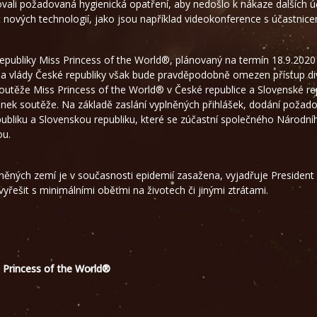
ovali požadovaná hygienická opatření, aby nedošlo k nákaze dalších ú
 nových technologií, jako jsou například videokonference s účastnice
epubliky Miss Princess of the World®, plánovaný na termín 18.9.2020 v
ví a vlády České republiky však bude pravděpodobně omezen přístup di
outěže Miss Princess of the World® v České republice a Slovenské rep
ránek soutěže. Na základě zaslání vyplněných přihlášek, dodání poža
epubliku a Slovenskou republiku, které se zúčastní společného Národn
ou.
něných zemí je v současnosti epidemií zasažena, vyjadřuje Presiden
yřešit s minimálními oběťmi na životech či jinými ztrátami.
s Princess of the World®