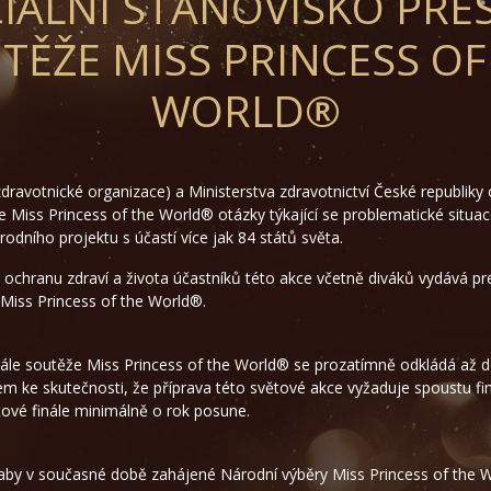
CIÁLNÍ STANOVISKO PRES
TĚŽE MISS PRINCESS OF
WORLD®
ravotnické organizace) a Ministerstva zdravotnictví České republiky
Miss Princess of the World® otázky týkající se problematické situac
odního projektu s účastí více jak 84 států světa.
ochranu zdraví a života účastníků této akce včetně diváků vydává pre
 Miss Princess of the World®.
inále soutěže Miss Princess of the World® se prozatímně odkládá až 
m ke skutečnosti, že příprava této světové akce vyžaduje spoustu fina
ové finále minimálně o rok posune.
y v současné době zahájené Národní výběry Miss Princess of the Wor