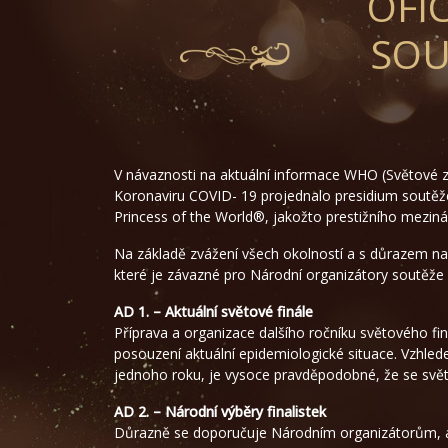
OFI
SOU
V návaznosti na aktuální informace WHO (Světové zd
Koronaviru COVID- 19 projednalo presidium soutěže 
Princess of the World®, jakožto prestižního mezinár
Na základě zvážení všech okolností a s důrazem na 
které je závazné pro Národní organizátory soutěže
AD 1. – Aktuální světové finále
Příprava a organizace dalšího ročníku světového f
posouzení aktuální epidemiologické situace. Vzhlede
jednoho roku, je vysoce pravděpodobné, že se svět
AD 2. – Národní výběry finalistek
Důrazně se doporučuje Národním organizátorům, ab