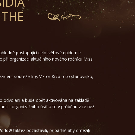
IDIA
 THE
 ohledně postupující celosvětové epidemie
e při organizaci aktuálního nového ročníku Miss
zident soutěže Ing. Viktor Krča toto stanovisko,
do odvolání a bude opět aktivována na základě
ncí i organizačního úsilí a to v průběhu více než
ld® taktéž pozastavili, případně aby omezili