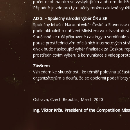
počet osob na nich se vyskytujících a přitom dodrž
Případně je zde pro tyto účely možno aktivně využít
AD 3. – Společný národní výběr ČR a SR
Společný letošní Národní výběr České a Slovenské r
podle aktuálního nařízení Ministerstva zdravotnict
Současně se ruší připravené castingy a semifinále s
pouze prostřednictvím oficiálních internetových st
dívek bude následující výběr finalistek za Českou r
prostřednictvím výběru a komunikace s videoporot
Závšrem
Vzhledem ke skutečnosti, že téměř polovina zúčast
organizátorům a doufá, že se epidemii podaří brzy v
Ostrava, Czech Republic, March 2020
Ing. Viktor Krča, President of the Competition Mis