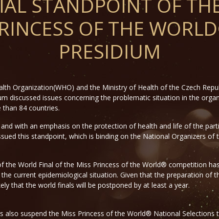
IAL STANDPOINT OF TH
RINCESS OF THE WORL
PRESIDIUM
alth Organization(WHO) and the Ministry of Health of the Czech Repu
m discussed issues concerning the problematic situation in the organ
e than 84 countries.
 and with an emphasis on the protection of health and life of the parti
issued this standpoint, which is binding on the National Organizers o
f the World Final of the Miss Princess of the World® competition has
he current epidemiological situation. Given that the preparation of th
ikely that the world finals will be postponed by at least a year.
 also suspend the Miss Princess of the World® National Selections that