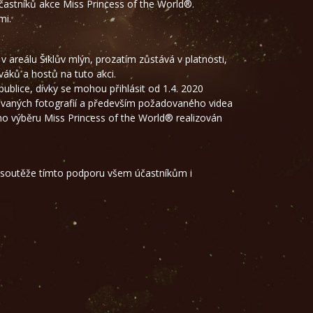
častníků akce Miss Princess of the World®.
mi.
 areálu Šiklův mlýn, prozatím zůstává v platnosti,
váků a hostů na tuto akci.
ublice, dívky se mohou přihlásit od 1.4. 2020
dovaných fotografií a především požadovaného videa
ího výběru Miss Princess of the World® realizován
t soutěže tímto podporu všem účastníkům i